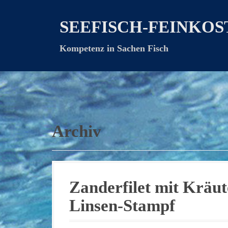
D
i
SEEFISCH-FEINKOS
r
e
Kompetenz in Sachen Fisch
k
t
z
u
m
I
n
Archiv
h
a
l
t
Zanderfilet mit Kräu
Linsen-Stampf