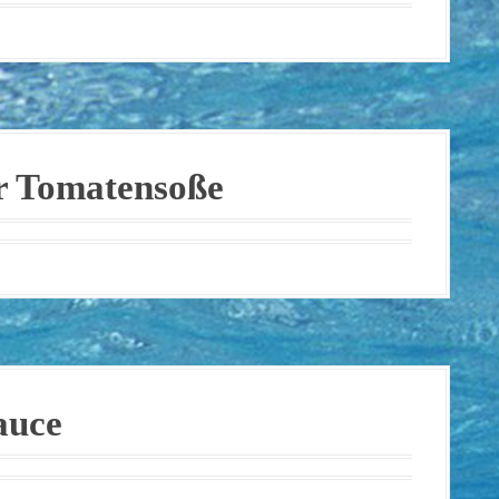
er Tomatensoße
auce