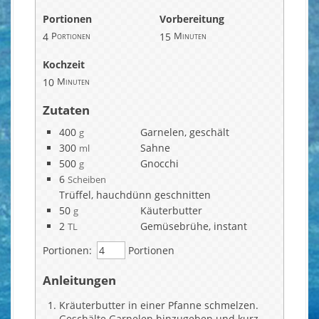
Portionen
Vorbereitung
4
Portionen
15
Minuten
Kochzeit
10
Minuten
Zutaten
400
Garnelen, geschält
g
300
Sahne
ml
500
Gnocchi
g
6
Scheiben
Trüffel, hauchdünn geschnitten
50
Käuterbutter
g
2
Gemüsebrühe, instant
TL
Portionen:
Portionen
Anleitungen
Kräuterbutter in einer Pfanne schmelzen.
Geschälte Garnelen hinzugeben und kurz