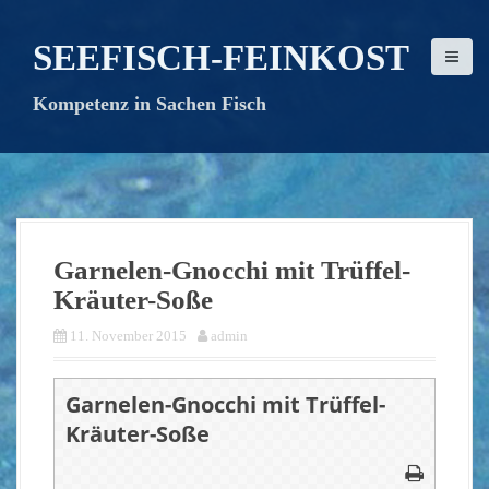
D
i
SEEFISCH-FEINKOST
r
e
Kompetenz in Sachen Fisch
k
t
z
u
m
I
n
Garnelen-Gnocchi mit Trüffel-
h
Kräuter-Soße
a
l
11. November 2015
admin
t
Garnelen-Gnocchi mit Trüffel-
Kräuter-Soße