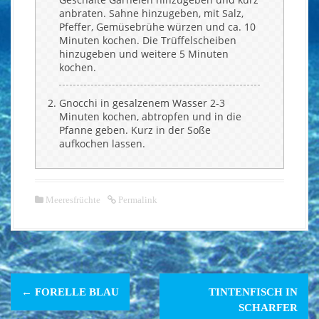
anbraten. Sahne hinzugeben, mit Salz,
Pfeffer, Gemüsebrühe würzen und ca. 10
Minuten kochen. Die Trüffelscheiben
hinzugeben und weitere 5 Minuten
kochen.
Gnocchi in gesalzenem Wasser 2-3
Minuten kochen, abtropfen und in die
Pfanne geben. Kurz in der Soße
aufkochen lassen.
Meeresfrüchte
Permalink
N
←
FORELLE BLAU
TINTENFISCH IN
a
SCHARFER