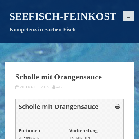
D
i
SEEFISCH-FEINKOST
r
e
Kompetenz in Sachen Fisch
k
t
z
u
m
I
n
Scholle mit Orangensauce
h
a
20. Oktober 2015
admin
l
t
Scholle mit Orangensauce
Portionen
Vorbereitung
4
Portionen
15
Minuten