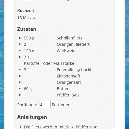
Kochzeit
15
Minuten
Zutaten
550
Schollenfilets
g
2
Orangen, filetiert
120
Weißwein
ml
3
TL
Kartoffel- oder Maisstärke
3
Petersilie, gehackt
EL
Zitronensaft
Orangensaft
60
Butter
g
Pfeffer, Salz
Portionen:
Portionen
Anleitungen
Die Filets werden mit Salz, Pfeffer und