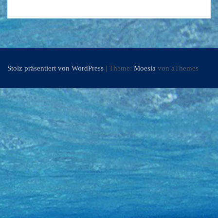
Stolz präsentiert von WordPress
|
Theme:
Moesia
von aThemes