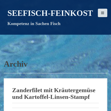
D
i
SEEFISCH-FEINKOST
r
e
Kompetenz in Sachen Fisch
k
t
z
u
m
I
n
Archiv
h
a
l
t
Zanderfilet mit Kräutergemüse
und Kartoffel-Linsen-Stampf