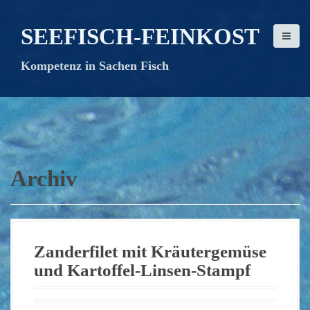
D
i
SEEFISCH-FEINKOST
r
e
Kompetenz in Sachen Fisch
k
t
z
u
m
I
n
Archiv
h
a
l
t
Zanderfilet mit Kräutergemüse
und Kartoffel-Linsen-Stampf