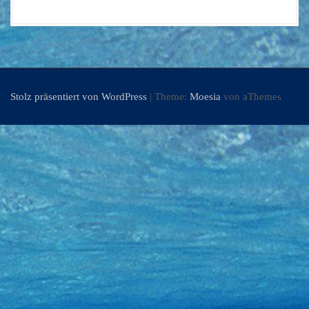
Stolz präsentiert von WordPress
|
Theme:
Moesia
von aThemes