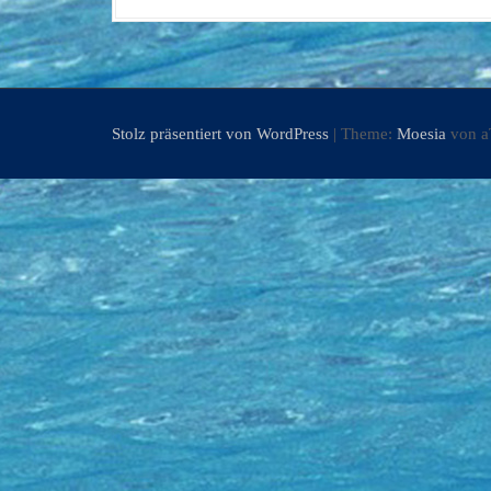
Stolz präsentiert von WordPress
|
Theme:
Moesia
von a