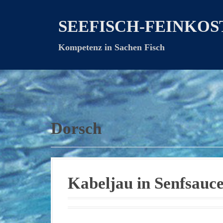
D
i
SEEFISCH-FEINKOS
r
e
Kompetenz in Sachen Fisch
k
t
z
u
m
I
n
Dorsch
h
a
l
t
Kabeljau in Senfsauc