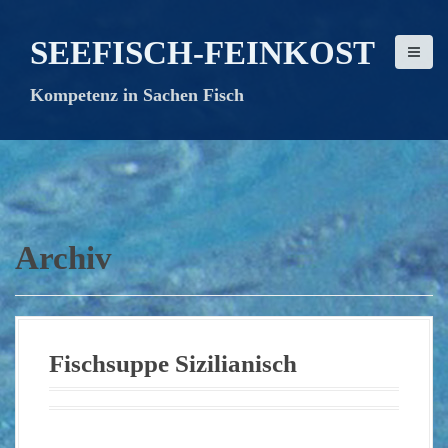
D
i
SEEFISCH-FEINKOST
r
e
Kompetenz in Sachen Fisch
k
t
z
u
m
I
n
Archiv
h
a
l
t
Fischsuppe Sizilianisch