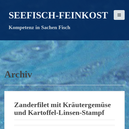
D
i
SEEFISCH-FEINKOST
r
e
Kompetenz in Sachen Fisch
k
t
z
u
m
I
n
Archiv
h
a
l
t
Zanderfilet mit Kräutergemüse
und Kartoffel-Linsen-Stampf