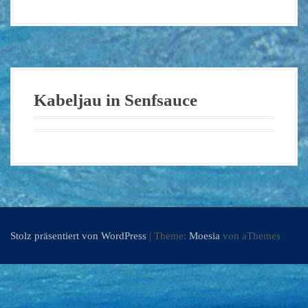
Kabeljau in Senfsauce
Stolz präsentiert von WordPress
|
Theme:
Moesia
von aThemes