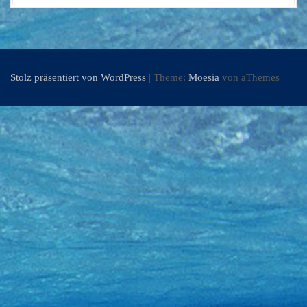
Stolz präsentiert von WordPress
|
Theme:
Moesia
von aThemes