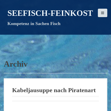
D
i
SEEFISCH-FEINKOST
r
e
Kompetenz in Sachen Fisch
k
t
z
u
m
I
n
Archiv
h
a
l
t
Kabeljausuppe nach Piratenart