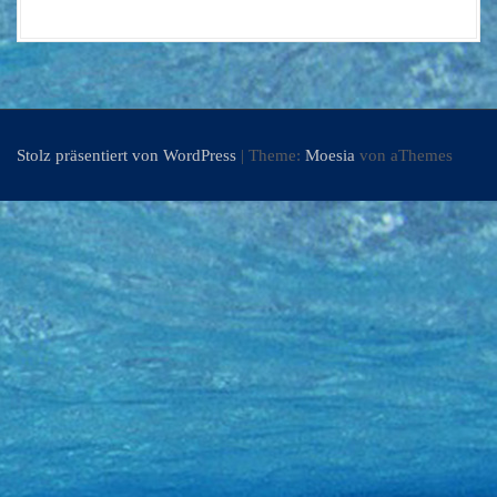
Stolz präsentiert von WordPress
|
Theme:
Moesia
von aThemes