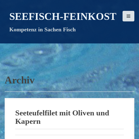
D
i
SEEFISCH-FEINKOST
r
e
Kompetenz in Sachen Fisch
k
t
z
u
m
I
n
Archiv
h
a
l
t
Seeteufelfilet mit Oliven und
Kapern