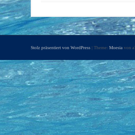
Stolz präsentiert von WordPress
|
Theme:
Moesia
von a