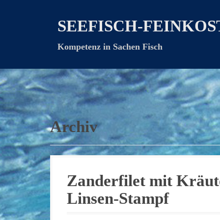
D
i
SEEFISCH-FEINKOS
r
e
Kompetenz in Sachen Fisch
k
t
z
u
m
I
n
Archiv
h
a
l
t
Zanderfilet mit Kräu
Linsen-Stampf