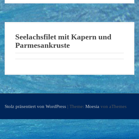
Seelachsfilet mit Kapern und
Parmesankruste
Stolz präsentiert von WordPress
|
Theme:
Moesia
von aThemes