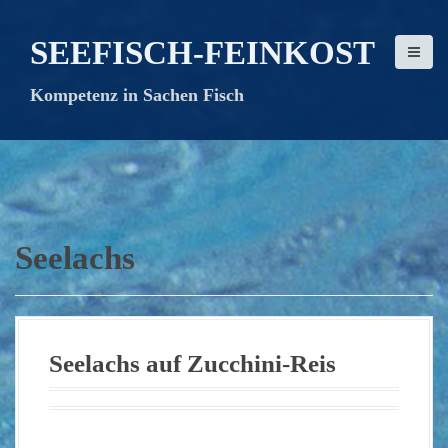
D
i
SEEFISCH-FEINKOST
r
e
Kompetenz in Sachen Fisch
k
t
z
u
m
I
n
Seelachs
h
a
l
t
Seelachs auf Zucchini-Reis