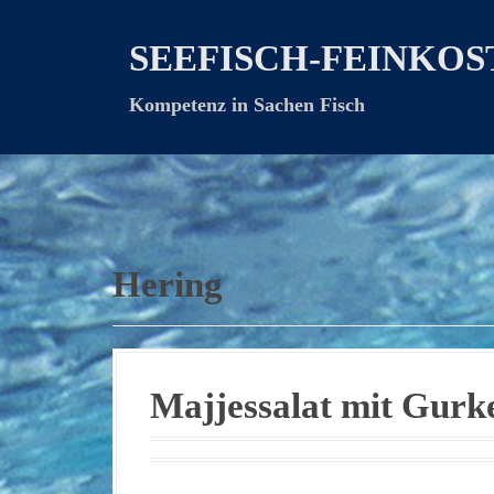
D
i
SEEFISCH-FEINKOS
r
e
Kompetenz in Sachen Fisch
k
t
z
u
m
I
n
Hering
h
a
l
t
Majjessalat mit Gurk