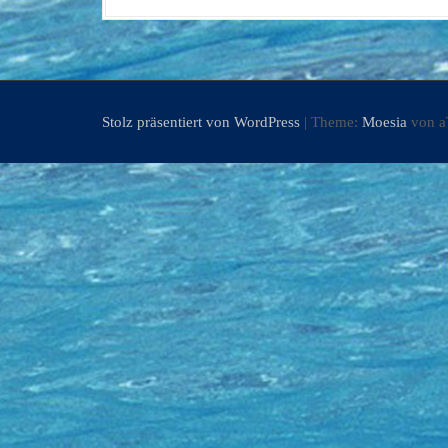
Stolz präsentiert von WordPress
|
Theme:
Moesia
von a